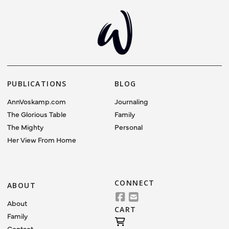
VIEW POST
PUBLICATIONS
BLOG
AnnVoskamp.com
Journaling
The Glorious Table
Family
The Mighty
Personal
Her View From Home
CONNECT
ABOUT
About
CART
Family
Contact