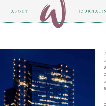
ABOUT
JOURNALI
D
u
B
D
u
B
D