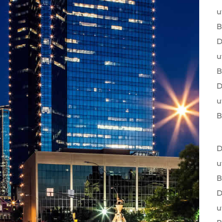
u
B
D
u
B
D
u
B
D
u
B
D
u